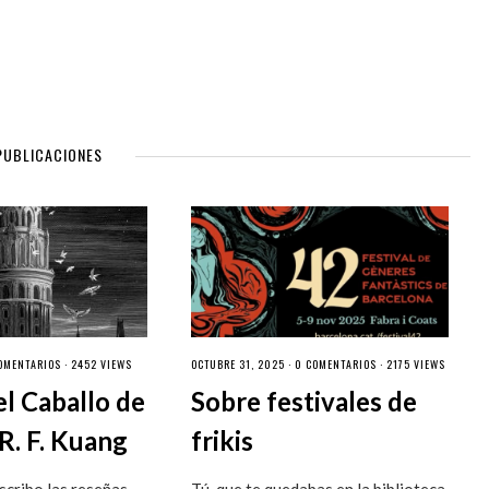
PUBLICACIONES
OMENTARIOS
· 2452 VIEWS
OCTUBRE 31, 2025 ·
0 COMENTARIOS
· 2175 VIEWS
el Caballo de
Sobre festivales de
R. F. Kuang
frikis
cribo las reseñas
Tú, que te quedabas en la biblioteca