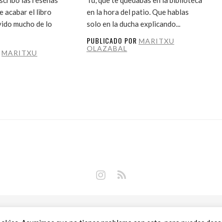
 acabar el libro
en la hora del patio. Que hablas
vido mucho de lo
solo en la ducha explicando...
PUBLICADO POR
MARITXU
OLAZABAL
R
MARITXU
Copyright © 2018 Libros Prohibidos •
Política de privacidad