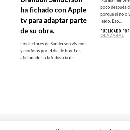
poco después de
ha fichado con Apple
porque si no ol
tv para adaptar parte
leído. Eso...
de su obra.
PUBLICADO PO
OLAZABAL
Los lectores de Sanderson vivimos
y morimos por el día de hoy. Los
aficionados a la industria de
ficción...
PUBLICADO POR
MARITXU
OLAZABAL