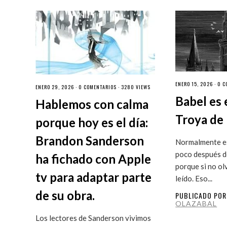
ENERO 15, 2026 ·
0 C
ENERO 29, 2026 ·
0 COMENTARIOS
· 3280 VIEWS
Babel es 
Hablemos con calma
Troya de 
porque hoy es el día:
Brandon Sanderson
Normalmente es
poco después de
ha fichado con Apple
porque si no ol
tv para adaptar parte
leído. Eso...
de su obra.
PUBLICADO PO
OLAZABAL
Los lectores de Sanderson vivimos