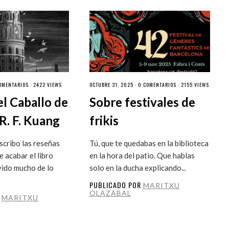
OMENTARIOS
· 2422 VIEWS
OCTUBRE 31, 2025 ·
0 COMENTARIOS
· 2155 VIEWS
el Caballo de
Sobre festivales de
R. F. Kuang
frikis
cribo las reseñas
Tú, que te quedabas en la biblioteca
 acabar el libro
en la hora del patio. Que hablas
vido mucho de lo
solo en la ducha explicando...
PUBLICADO POR
MARITXU
OLAZABAL
R
MARITXU