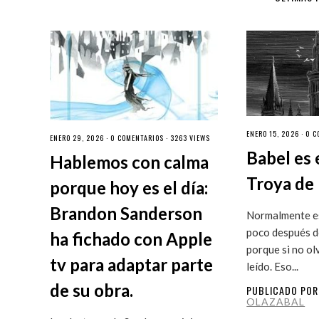
ENERO 15, 2026 ·
0 C
ENERO 29, 2026 ·
0 COMENTARIOS
· 3263 VIEWS
Babel es 
Hablemos con calma
Troya de 
porque hoy es el día:
Brandon Sanderson
Normalmente es
poco después de
ha fichado con Apple
porque si no ol
tv para adaptar parte
leído. Eso...
de su obra.
PUBLICADO PO
OLAZABAL