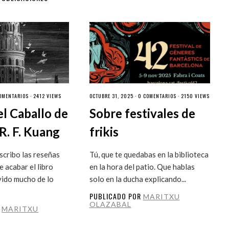
OMENTARIOS
· 2412 VIEWS
OCTUBRE 31, 2025 ·
0 COMENTARIOS
· 2150 VIEWS
el Caballo de
Sobre festivales de
R. F. Kuang
frikis
cribo las reseñas
Tú, que te quedabas en la biblioteca
 acabar el libro
en la hora del patio. Que hablas
vido mucho de lo
solo en la ducha explicando...
PUBLICADO POR
MARITXU
OLAZABAL
R
MARITXU