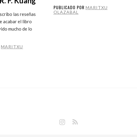
R. F. Kuang
PUBLICADO POR
MARITXU
OLAZABAL
cribo las reseñas
 acabar el libro
vido mucho de lo
R
MARITXU