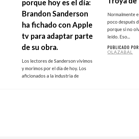
Troya de 
porque hoy es el día:
Brandon Sanderson
Normalmente es
poco después de
ha fichado con Apple
porque si no ol
tv para adaptar parte
leído. Eso...
de su obra.
PUBLICADO PO
OLAZABAL
Los lectores de Sanderson vivimos
y morimos por el día de hoy. Los
aficionados a la industria de
ficción...
PUBLICADO POR
MARITXU
OLAZABAL