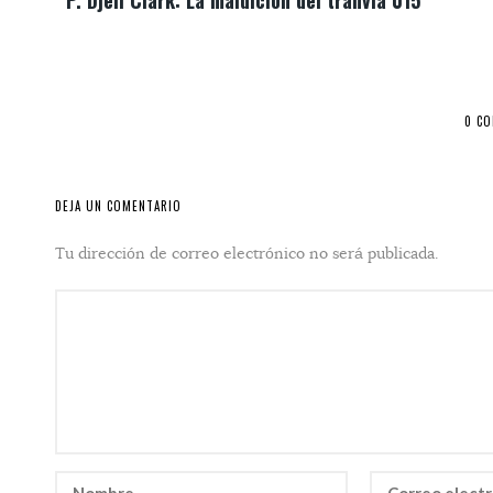
P. Djèlí Clark: La maldición del tranvía 015
0 C
DEJA UN COMENTARIO
Tu dirección de correo electrónico no será publicada.