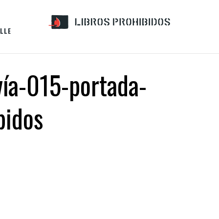
LLE
vía-015-portada-
bidos