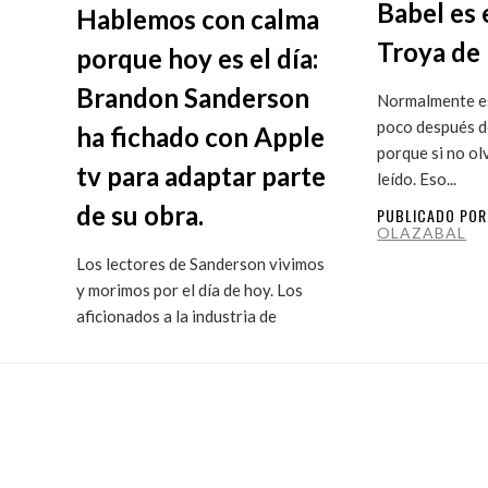
Babel es 
Hablemos con calma
Troya de 
porque hoy es el día:
Brandon Sanderson
Normalmente es
poco después de
ha fichado con Apple
porque si no ol
tv para adaptar parte
leído. Eso...
de su obra.
PUBLICADO PO
OLAZABAL
Los lectores de Sanderson vivimos
y morimos por el día de hoy. Los
aficionados a la industria de
ficción...
PUBLICADO POR
MARITXU
OLAZABAL