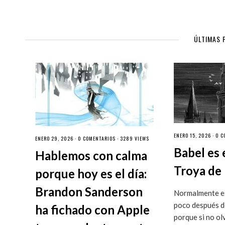
ÚLTIMAS 
ENERO 15, 2026 ·
0 C
ENERO 29, 2026 ·
0 COMENTARIOS
· 3289 VIEWS
Babel es 
Hablemos con calma
Troya de 
porque hoy es el día:
Brandon Sanderson
Normalmente es
poco después de
ha fichado con Apple
porque si no ol