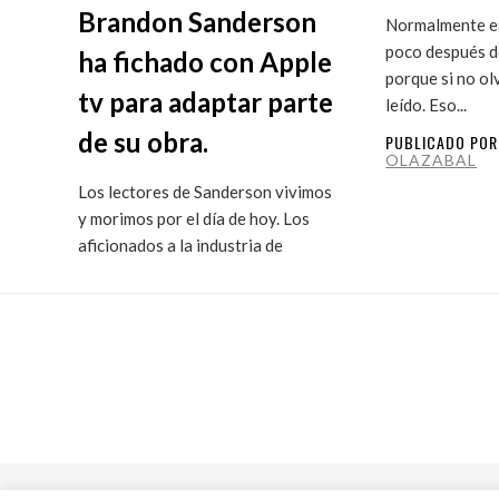
Brandon Sanderson
Normalmente es
poco después de
ha fichado con Apple
porque si no ol
tv para adaptar parte
leído. Eso...
de su obra.
PUBLICADO PO
OLAZABAL
Los lectores de Sanderson vivimos
y morimos por el día de hoy. Los
aficionados a la industria de
ficción...
PUBLICADO POR
MARITXU
OLAZABAL