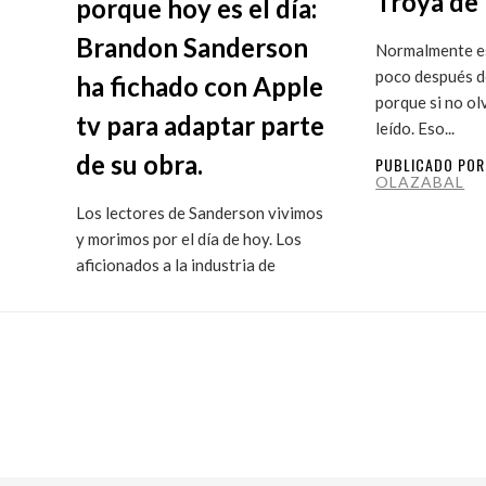
Troya de 
porque hoy es el día:
Brandon Sanderson
Normalmente es
poco después de
ha fichado con Apple
porque si no ol
tv para adaptar parte
leído. Eso...
de su obra.
PUBLICADO PO
OLAZABAL
Los lectores de Sanderson vivimos
y morimos por el día de hoy. Los
aficionados a la industria de
ficción...
PUBLICADO POR
MARITXU
OLAZABAL