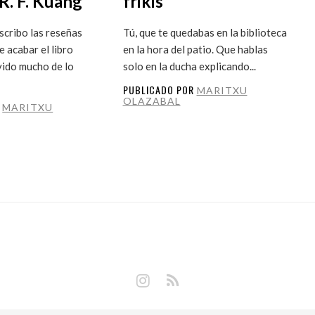
R. F. Kuang
frikis
cribo las reseñas
Tú, que te quedabas en la biblioteca
 acabar el libro
en la hora del patio. Que hablas
vido mucho de lo
solo en la ducha explicando...
PUBLICADO POR
MARITXU
OLAZABAL
R
MARITXU