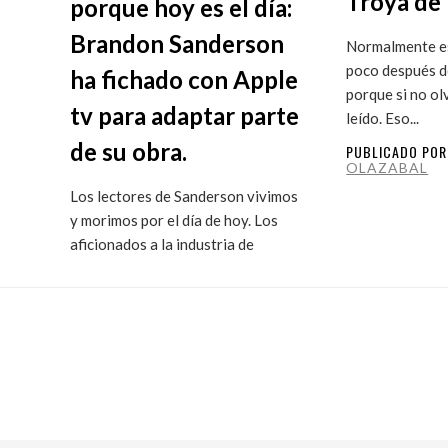
Troya de 
porque hoy es el día:
Brandon Sanderson
Normalmente es
poco después de
ha fichado con Apple
porque si no ol
tv para adaptar parte
leído. Eso...
de su obra.
PUBLICADO PO
OLAZABAL
Los lectores de Sanderson vivimos
y morimos por el día de hoy. Los
aficionados a la industria de
ficción...
PUBLICADO POR
MARITXU
OLAZABAL