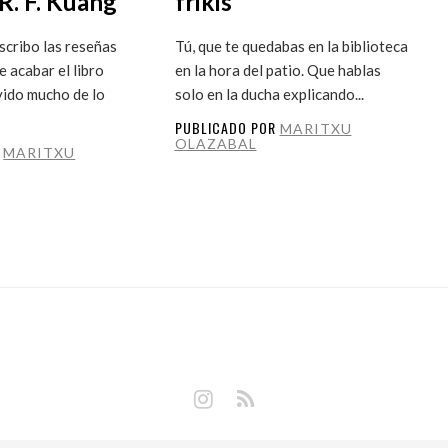
R. F. Kuang
frikis
cribo las reseñas
Tú, que te quedabas en la biblioteca
 acabar el libro
en la hora del patio. Que hablas
vido mucho de lo
solo en la ducha explicando...
PUBLICADO POR
MARITXU
OLAZABAL
R
MARITXU