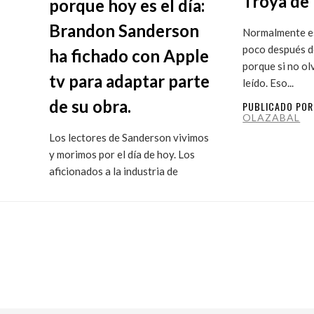
Troya de 
porque hoy es el día:
Brandon Sanderson
Normalmente es
poco después de
ha fichado con Apple
porque si no ol
tv para adaptar parte
leído. Eso...
de su obra.
PUBLICADO PO
OLAZABAL
Los lectores de Sanderson vivimos
y morimos por el día de hoy. Los
aficionados a la industria de
ficción...
PUBLICADO POR
MARITXU
OLAZABAL