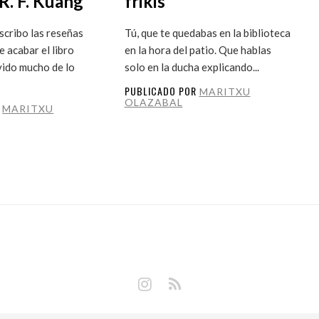
R. F. Kuang
frikis
cribo las reseñas
Tú, que te quedabas en la biblioteca
 acabar el libro
en la hora del patio. Que hablas
vido mucho de lo
solo en la ducha explicando...
PUBLICADO POR
MARITXU
OLAZABAL
R
MARITXU