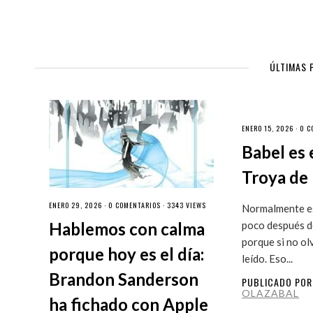
ÚLTIMAS 
ENERO 15, 2026 ·
0 C
Babel es 
Troya de 
ENERO 29, 2026 ·
0 COMENTARIOS
· 3343 VIEWS
Normalmente es
Hablemos con calma
poco después de
porque si no ol
porque hoy es el día:
leído. Eso...
Brandon Sanderson
PUBLICADO PO
OLAZABAL
ha fichado con Apple