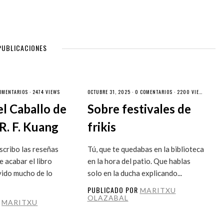
PUBLICACIONES
OMENTARIOS
· 2474 VIEWS
OCTUBRE 31, 2025 ·
0 COMENTARIOS
· 2200 VIEWS
el Caballo de
Sobre festivales de
R. F. Kuang
frikis
cribo las reseñas
Tú, que te quedabas en la biblioteca
 acabar el libro
en la hora del patio. Que hablas
vido mucho de lo
solo en la ducha explicando...
PUBLICADO POR
MARITXU
OLAZABAL
R
MARITXU