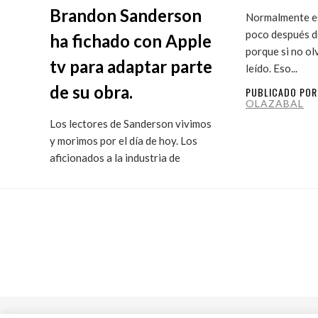
Brandon Sanderson
Normalmente es
poco después de
ha fichado con Apple
porque si no ol
tv para adaptar parte
leído. Eso...
de su obra.
PUBLICADO PO
OLAZABAL
Los lectores de Sanderson vivimos
y morimos por el día de hoy. Los
aficionados a la industria de
ficción...
PUBLICADO POR
MARITXU
OLAZABAL