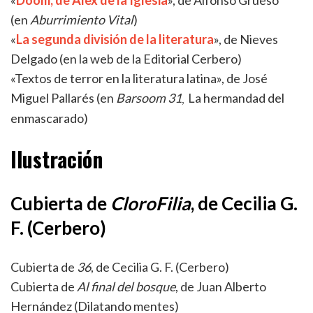
«
Doom, de Álex de la Iglesia
», de Alfonso Grueso
(en
Aburrimiento Vital
)
«
La segunda división de la literatura
», de Nieves
Delgado (en la web de la Editorial Cerbero)
«Textos de terror en la literatura latina», de José
Miguel Pallarés (en
Barsoom 31
La hermandad del
,
enmascarado)
Ilustración
Cubierta de
CloroFilia
, de Cecilia G.
F. (Cerbero)
Cubierta de
36
, de Cecilia G. F. (Cerbero)
Cubierta de
Al final del bosque
, de Juan Alberto
Hernández (Dilatando mentes)