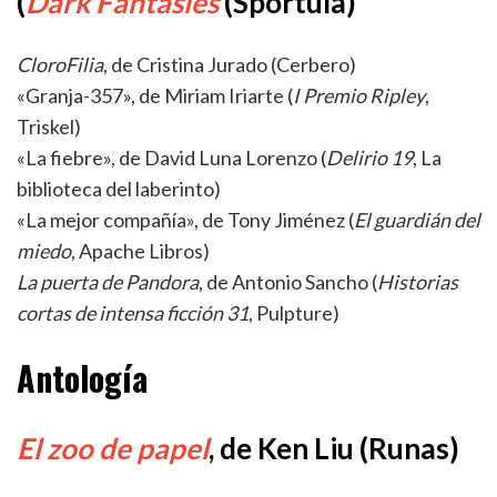
(
Dark Fantasies
(Sportula)
CloroFilia
, de Cristina Jurado (Cerbero)
«Granja-357», de Miriam Iriarte (
I Premio Ripley
,
Triskel)
«La fiebre», de David Luna Lorenzo (
Delirio 19
, La
biblioteca del laberinto)
«La mejor compañía», de Tony Jiménez (
El guardián del
miedo
, Apache Libros)
La puerta de Pandora
, de Antonio Sancho (
Historias
cortas de intensa ficción 31
, Pulpture)
Antología
El zoo de papel
, de Ken Liu (Runas)