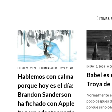
ÚLTIMAS 
ENERO 15, 2026 ·
0 C
ENERO 29, 2026 ·
0 COMENTARIOS
· 3272 VIEWS
Babel es 
Hablemos con calma
Troya de 
porque hoy es el día:
Brandon Sanderson
Normalmente es
poco después de
ha fichado con Apple
porque si no ol