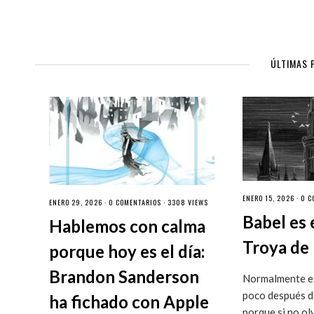
ÚLTIMAS 
ENERO 15, 2026 ·
0 C
ENERO 29, 2026 ·
0 COMENTARIOS
· 3308 VIEWS
Babel es 
Hablemos con calma
Troya de 
porque hoy es el día:
Brandon Sanderson
Normalmente es
poco después de
ha fichado con Apple
porque si no ol