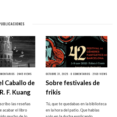
PUBLICACIONES
OMENTARIOS
· 2445 VIEWS
OCTUBRE 31, 2025 ·
0 COMENTARIOS
· 2169 VIEWS
el Caballo de
Sobre festivales de
R. F. Kuang
frikis
cribo las reseñas
Tú, que te quedabas en la biblioteca
 acabar el libro
en la hora del patio. Que hablas
vido mucho de lo
solo en la ducha explicando...