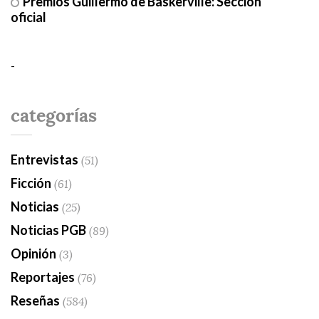
Premios Guillermo de Baskerville: Sección
oficial
-
categorías
Entrevistas
(51)
Ficción
(61)
Noticias
(25)
Noticias PGB
(89)
Opinión
(3)
Reportajes
(76)
Reseñas
(584)