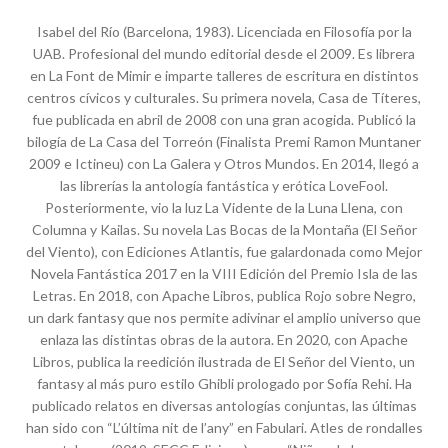
Isabel del Río (Barcelona, 1983). Licenciada en Filosofía por la
UAB. Profesional del mundo editorial desde el 2009. Es librera
en La Font de Mimir e imparte talleres de escritura en distintos
centros cívicos y culturales. Su primera novela, Casa de Títeres,
fue publicada en abril de 2008 con una gran acogida. Publicó la
bilogía de La Casa del Torreón (Finalista Premi Ramon Muntaner
2009 e Ictineu) con La Galera y Otros Mundos. En 2014, llegó a
las librerías la antología fantástica y erótica LoveFool.
Posteriormente, vio la luz La Vidente de la Luna Llena, con
Columna y Kailas. Su novela Las Bocas de la Montaña (El Señor
del Viento), con Ediciones Atlantis, fue galardonada como Mejor
Novela Fantástica 2017 en la VIII Edición del Premio Isla de las
Letras. En 2018, con Apache Libros, publica Rojo sobre Negro,
un dark fantasy que nos permite adivinar el amplio universo que
enlaza las distintas obras de la autora. En 2020, con Apache
Libros, publica la reedición ilustrada de El Señor del Viento, un
fantasy al más puro estilo Ghibli prologado por Sofía Rehi. Ha
publicado relatos en diversas antologías conjuntas, las últimas
han sido con “L’última nit de l’any” en Fabulari. Atles de rondalles