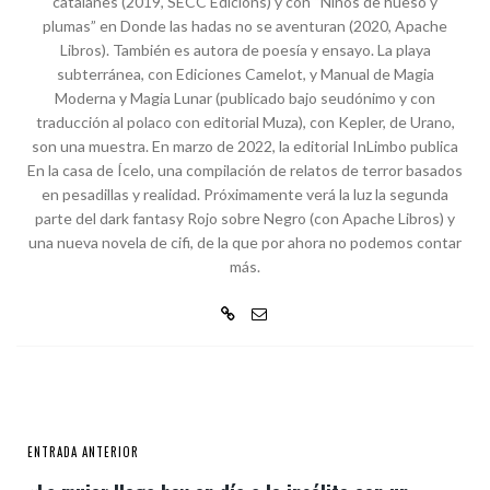
catalanes (2019, SECC Edicions) y con “Niños de hueso y
plumas” en Donde las hadas no se aventuran (2020, Apache
Libros). También es autora de poesía y ensayo. La playa
subterránea, con Ediciones Camelot, y Manual de Magia
Moderna y Magia Lunar (publicado bajo seudónimo y con
traducción al polaco con editorial Muza), con Kepler, de Urano,
son una muestra. En marzo de 2022, la editorial InLimbo publica
En la casa de Ícelo, una compilación de relatos de terror basados
en pesadillas y realidad. Próximamente verá la luz la segunda
parte del dark fantasy Rojo sobre Negro (con Apache Libros) y
una nueva novela de cifi, de la que por ahora no podemos contar
más.
ENTRADA ANTERIOR