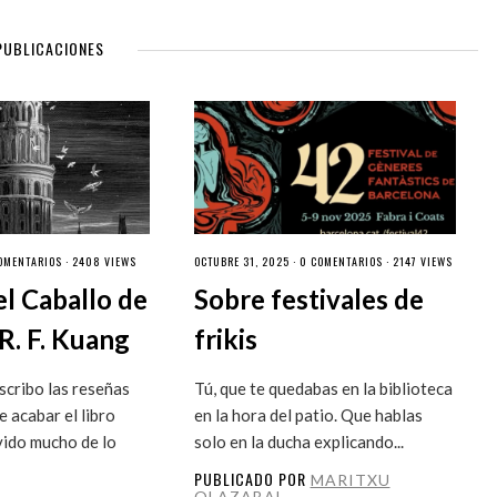
PUBLICACIONES
OMENTARIOS
· 2408 VIEWS
OCTUBRE 31, 2025 ·
0 COMENTARIOS
· 2147 VIEWS
el Caballo de
Sobre festivales de
R. F. Kuang
frikis
cribo las reseñas
Tú, que te quedabas en la biblioteca
 acabar el libro
en la hora del patio. Que hablas
vido mucho de lo
solo en la ducha explicando...
PUBLICADO POR
MARITXU
OLAZABAL