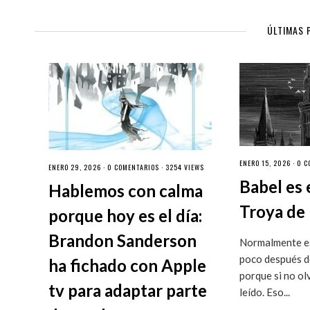
ÚLTIMAS 
ENERO 15, 2026 ·
0 C
ENERO 29, 2026 ·
0 COMENTARIOS
· 3254 VIEWS
Babel es 
Hablemos con calma
Troya de 
porque hoy es el día:
Brandon Sanderson
Normalmente es
poco después de
ha fichado con Apple
porque si no ol
tv para adaptar parte
leído. Eso...