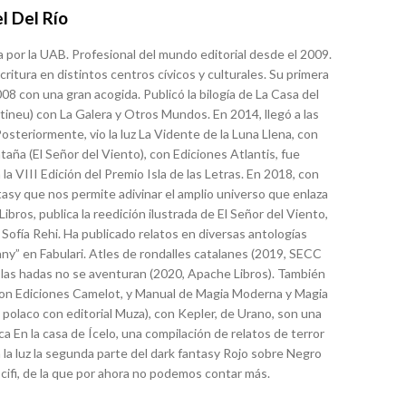
l Del Río
ía por la UAB. Profesional del mundo editorial desde el 2009.
critura en distintos centros cívicos y culturales. Su primera
008 con una gran acogida. Publicó la bilogía de La Casa del
ineu) con La Galera y Otros Mundos. En 2014, llegó a las
 Posteriormente, vio la luz La Vidente de la Luna Llena, con
aña (El Señor del Viento), con Ediciones Atlantis, fue
 VIII Edición del Premio Isla de las Letras. En 2018, con
tasy que nos permite adivinar el amplio universo que enlaza
ibros, publica la reedición ilustrada de El Señor del Viento,
 Sofía Rehi. Ha publicado relatos en diversas antologías
l’any” en Fabulari. Atles de rondalles catalanes (2019, SECC
 las hadas no se aventuran (2020, Apache Libros). También
 con Ediciones Camelot, y Manual de Magia Moderna y Magia
 polaco con editorial Muza), con Kepler, de Urano, son una
ca En la casa de Ícelo, una compilación de relatos de terror
 la luz la segunda parte del dark fantasy Rojo sobre Negro
cifi, de la que por ahora no podemos contar más.