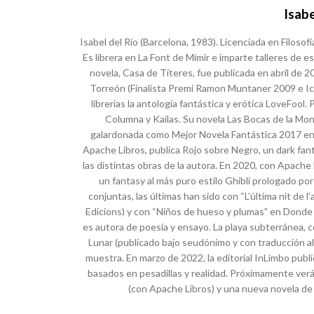
Isabe
Isabel del Río (Barcelona, 1983). Licenciada en Filosof
Es librera en La Font de Mimir e imparte talleres de es
novela, Casa de Títeres, fue publicada en abril de 2
Torreón (Finalista Premi Ramon Muntaner 2009 e Ict
librerías la antología fantástica y erótica LoveFool.
Columna y Kailas. Su novela Las Bocas de la Mont
galardonada como Mejor Novela Fantástica 2017 en la
Apache Libros, publica Rojo sobre Negro, un dark fan
las distintas obras de la autora. En 2020, con Apache L
un fantasy al más puro estilo Ghibli prologado por
conjuntas, las últimas han sido con “L’última nit de 
Edicions) y con “Niños de hueso y plumas” en Donde
es autora de poesía y ensayo. La playa subterránea,
Lunar (publicado bajo seudónimo y con traducción al
muestra. En marzo de 2022, la editorial InLimbo publi
basados en pesadillas y realidad. Próximamente verá
(con Apache Libros) y una nueva novela de 