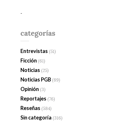
-
categorías
Entrevistas
(51)
Ficción
(61)
Noticias
(25)
Noticias PGB
(89)
Opinión
(3)
Reportajes
(76)
Reseñas
(584)
Sin categoría
(316)