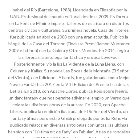
Isabel del Río (Barcelona, 1983). Licenciada en Filosofía por la
UAB. Profesional del mundo editorial desde el 2009. Es librera
en La Font de Mimir e imparte talleres de escritura en distintos
centros cívicos y culturales. Su primera novela, Casa de Títeres,
fue publicada en abril de 2008 con una gran acogida. Publicó la
bilogía de La Casa del Torreón (Finalista Premi Ramon Muntaner
2009 e Ictineu) con La Galera y Otros Mundos. En 2014, llegó a
las librerías la antología fantástica y erótica LoveFool.
Posteriormente, vio la luz La Vidente de la Luna Llena, con
Columna y Kailas. Su novela Las Bocas de la Montaña (El Señor
del Viento), con Ediciones Atlantis, fue galardonada como Mejor
Novela Fantástica 2017 en la VIII Edición del Premio Isla de las
Letras. En 2018, con Apache Libros, publica Rojo sobre Negro,
un dark fantasy que nos permite adivinar el amplio universo que
enlaza las distintas obras de la autora. En 2020, con Apache
Libros, publica la reedición ilustrada de El Señor del Viento, un
fantasy al más puro estilo Ghibli prologado por Sofía Rehi. Ha
publicado relatos en diversas antologías conjuntas, las últimas
han sido con “L’última nit de l’any” en Fabulari. Atles de rondalles