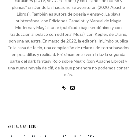
catalanes (2019, SECC Edicions) y con “Niños de hueso y
plumas” en Donde las hadas no se aventuran (2020, Apache
Libros). También es autora de poesía y ensayo. La playa
subterránea, con Ediciones Camelot, y Manual de Magia
Moderna y Magia Lunar (publicado bajo seudónimo y con
traducción al polaco con editorial Muza), con Kepler, de Urano,
son una muestra. En marzo de 2022, la editorial InLimbo publica
En la casa de Ícelo, una compilación de relatos de terror basados
en pesadillas y realidad. Próximamente verá la luz la segunda
parte del dark fantasy Rojo sobre Negro (con Apache Libros) y
una nueva novela de cifi, de la que por ahora no podemos contar
más.
ENTRADA ANTERIOR