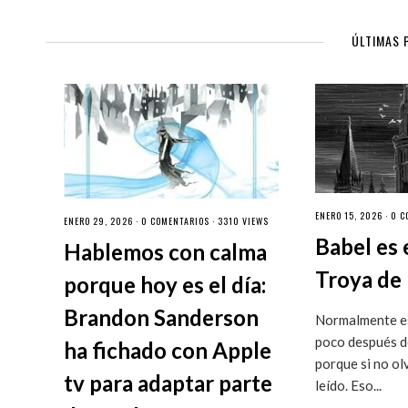
ÚLTIMAS 
ENERO 15, 2026 ·
0 C
ENERO 29, 2026 ·
0 COMENTARIOS
· 3310 VIEWS
Babel es 
Hablemos con calma
Troya de 
porque hoy es el día:
Brandon Sanderson
Normalmente es
poco después de
ha fichado con Apple
porque si no ol
tv para adaptar parte
leído. Eso...