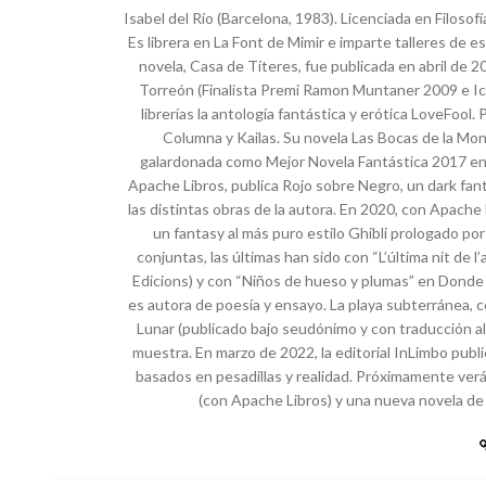
Isabel del Río (Barcelona, 1983). Licenciada en Filosof
Es librera en La Font de Mimir e imparte talleres de es
novela, Casa de Títeres, fue publicada en abril de 2
Torreón (Finalista Premi Ramon Muntaner 2009 e Ict
librerías la antología fantástica y erótica LoveFool.
Columna y Kailas. Su novela Las Bocas de la Mont
galardonada como Mejor Novela Fantástica 2017 en la
Apache Libros, publica Rojo sobre Negro, un dark fan
las distintas obras de la autora. En 2020, con Apache L
un fantasy al más puro estilo Ghibli prologado por
conjuntas, las últimas han sido con “L’última nit de 
Edicions) y con “Niños de hueso y plumas” en Donde
es autora de poesía y ensayo. La playa subterránea,
Lunar (publicado bajo seudónimo y con traducción al
muestra. En marzo de 2022, la editorial InLimbo publi
basados en pesadillas y realidad. Próximamente verá
(con Apache Libros) y una nueva novela de 