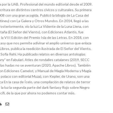
ía por la UAB. Profesional del mundo editorial desde el 2009.
critura en distintos centros cívicos y culturales. Su primera
008 con una gran acogida. Publicó la bilogía de La Casa del
ineu) con La Galera y Otros Mundos. En 2014, llegó a las
 Posteriormente, vio la luz La Vidente de la Luna Llena, con
aña (El Señor del Viento), con Ediciones Atlantis, fue
 VIII Edición del Premio Isla de las Letras. En 2018, con
tasy que nos permite adivinar el amplio universo que enlaza
ibros, publica la reedición ilustrada de El Señor del Viento,
 Sofía Rehi. Ha publicado relatos en diversas antologías
l’any” en Fabulari. Atles de rondalles catalanes (2019, SECC
 las hadas no se aventuran (2020, Apache Libros). También
 con Ediciones Camelot, y Manual de Magia Moderna y Magia
 polaco con editorial Muza), con Kepler, de Urano, son una
ca En la casa de Ícelo, una compilación de relatos de terror
 la luz la segunda parte del dark fantasy Rojo sobre Negro
cifi, de la que por ahora no podemos contar más.