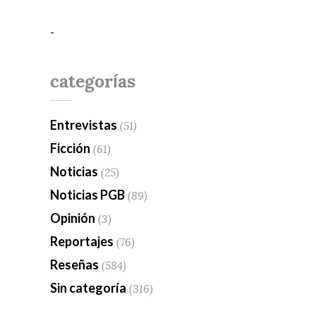
-
categorías
Entrevistas
(51)
Ficción
(61)
Noticias
(25)
Noticias PGB
(89)
Opinión
(3)
Reportajes
(76)
Reseñas
(584)
Sin categoría
(316)