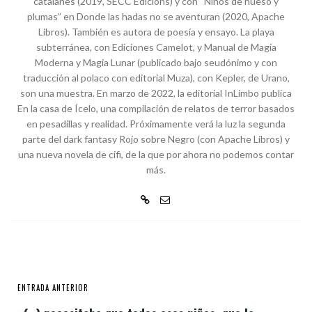
catalanes (2019, SECC Edicions) y con “Niños de hueso y
plumas” en Donde las hadas no se aventuran (2020, Apache
Libros). También es autora de poesía y ensayo. La playa
subterránea, con Ediciones Camelot, y Manual de Magia
Moderna y Magia Lunar (publicado bajo seudónimo y con
traducción al polaco con editorial Muza), con Kepler, de Urano,
son una muestra. En marzo de 2022, la editorial InLimbo publica
En la casa de Ícelo, una compilación de relatos de terror basados
en pesadillas y realidad. Próximamente verá la luz la segunda
parte del dark fantasy Rojo sobre Negro (con Apache Libros) y
una nueva novela de cifi, de la que por ahora no podemos contar
más.
ENTRADA ANTERIOR