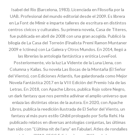
Isabel del Río (Barcelona, 1983). Licenciada en Filosofía por la
UAB. Profesional del mundo editorial desde el 2009. Es librera
en La Font de Mimir e imparte talleres de escritura en distintos
centros cívicos y culturales. Su primera novela, Casa de Títeres,
fue publicada en abril de 2008 con una gran acogida. Publicó la
bilogía de La Casa del Torreón (Finalista Premi Ramon Muntaner
2009 e Ictineu) con La Galera y Otros Mundos. En 2014, llegó a
las librerías la antología fantástica y erótica LoveFool.
Posteriormente, vio la luz La Vidente de la Luna Llena, con
Columna y Kailas. Su novela Las Bocas de la Montaña (El Señor
del Viento), con Ediciones Atlantis, fue galardonada como Mejor
Novela Fantástica 2017 en la VIII Edición del Premio Isla de las
Letras. En 2018, con Apache Libros, publica Rojo sobre Negro,
un dark fantasy que nos permite adivinar el amplio universo que
enlaza las distintas obras de la autora. En 2020, con Apache
Libros, publica la reedición ilustrada de El Señor del Viento, un
fantasy al más puro estilo Ghibli prologado por Sofía Rehi. Ha
publicado relatos en diversas antologías conjuntas, las últimas
han sido con “L’última nit de l’any” en Fabulari. Atles de rondalles