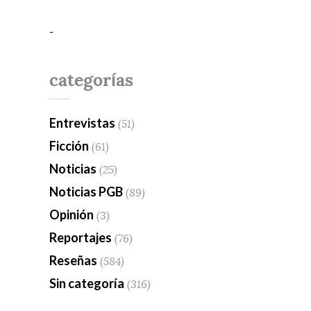
-
categorías
Entrevistas
(51)
Ficción
(61)
Noticias
(25)
Noticias PGB
(89)
Opinión
(3)
Reportajes
(76)
Reseñas
(584)
Sin categoría
(316)