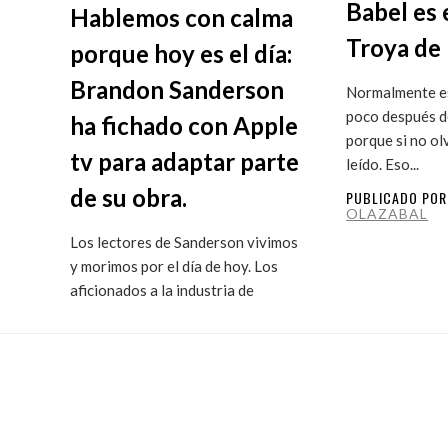
Babel es 
Hablemos con calma
Troya de 
porque hoy es el día:
Brandon Sanderson
Normalmente es
poco después de
ha fichado con Apple
porque si no ol
tv para adaptar parte
leído. Eso...
de su obra.
PUBLICADO PO
OLAZABAL
Los lectores de Sanderson vivimos
y morimos por el día de hoy. Los
aficionados a la industria de
ficción...
PUBLICADO POR
MARITXU
OLAZABAL