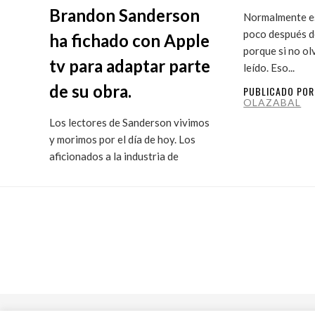
Brandon Sanderson
Normalmente es
poco después de
ha fichado con Apple
porque si no ol
tv para adaptar parte
leído. Eso...
de su obra.
PUBLICADO PO
OLAZABAL
Los lectores de Sanderson vivimos
y morimos por el día de hoy. Los
aficionados a la industria de
ficción...
PUBLICADO POR
MARITXU
OLAZABAL