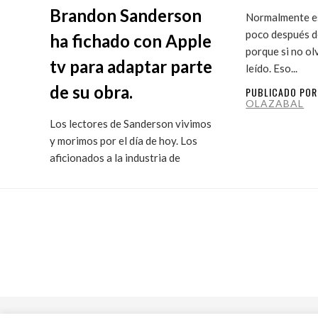
Brandon Sanderson
Normalmente es
poco después de
ha fichado con Apple
porque si no ol
tv para adaptar parte
leído. Eso...
de su obra.
PUBLICADO PO
OLAZABAL
Los lectores de Sanderson vivimos
y morimos por el día de hoy. Los
aficionados a la industria de
ficción...
PUBLICADO POR
MARITXU
OLAZABAL