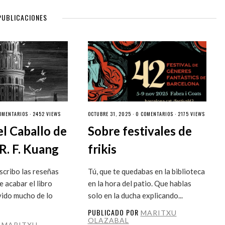
PUBLICACIONES
OMENTARIOS
· 2452 VIEWS
OCTUBRE 31, 2025 ·
0 COMENTARIOS
· 2175 VIEWS
el Caballo de
Sobre festivales de
R. F. Kuang
frikis
cribo las reseñas
Tú, que te quedabas en la biblioteca
 acabar el libro
en la hora del patio. Que hablas
vido mucho de lo
solo en la ducha explicando...
PUBLICADO POR
MARITXU
OLAZABAL
R
MARITXU