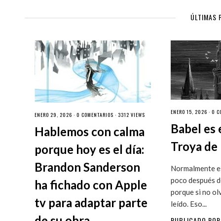
ÚLTIMAS 
ENERO 15, 2026 ·
0 C
ENERO 29, 2026 ·
0 COMENTARIOS
· 3312 VIEWS
Babel es 
Hablemos con calma
Troya de 
porque hoy es el día:
Brandon Sanderson
Normalmente es
poco después de
ha fichado con Apple
porque si no ol
tv para adaptar parte
leído. Eso...
de su obra.
PUBLICADO PO