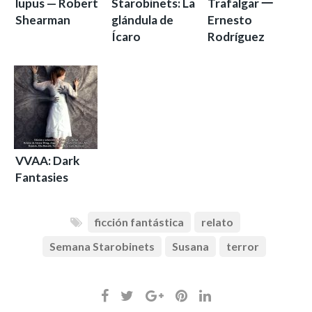
lupus — Robert
Starobinets: La
Trafalgar 一
Shearman
glándula de
Ernesto
Ícaro
Rodríguez
VVAA: Dark
Fantasies
ficción fantástica
relato
Semana Starobinets
Susana
terror