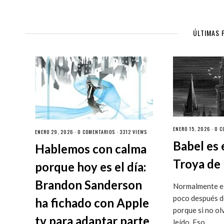
ÚLTIMAS 
ENERO 15, 2026 ·
0 C
ENERO 29, 2026 ·
0 COMENTARIOS
· 3312 VIEWS
Babel es 
Hablemos con calma
Troya de 
porque hoy es el día:
Brandon Sanderson
Normalmente es
poco después de
ha fichado con Apple
porque si no ol
tv para adaptar parte
leído. Eso...