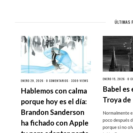
ÚLTIMAS 
ENERO 15, 2026 ·
0 C
ENERO 29, 2026 ·
0 COMENTARIOS
· 3309 VIEWS
Babel es 
Hablemos con calma
Troya de 
porque hoy es el día:
Brandon Sanderson
Normalmente es
poco después de
ha fichado con Apple
porque si no ol